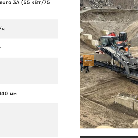
euro 3A (55 кВт/75
/ч
г
140 мм