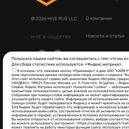
О компании
© 2026 HIVE RUS LLC
Новости и статьи
HIVE В СОЦСЕТЯХ
Фотогалерея
Пользуясь нашим сайтом, вы соглашаетесь с тем, что мы и
Для сбора статистики используется: «Яндекс метрика».
Оферта
Я осознаю, что, нажимая кнопку «Принимаю», я даю ООО "ХАЙВ Р
моих персональных данных посредством сбора cookies и сервиса "Я
Этот сайт использует сервис веб-аналитики Яндекс Метрика, пред
«ЯНДЕКС», 119021, Россия, Москва, ул. Л. Толстого, 16 (далее — Яндек
Сервис Яндекс Метрика использует технологию “cookie” — небольш
Согласие на
компьютере пользователей с целью анализа их пользовательской ак
обработку данных
Собранная при помощи cookie информация не может идентифицирова
улучшить работу нашего сайта. Информация об использовании вами 
помощи cookie, будет передаваться Яндексу и может храниться на с
ЕЭЗ.Яндекс будет обрабатывать эту информацию в интересах владель
Политика
использования вами сайта, составления отчетов об активности на с
конфиденциальнос
информацию в порядке, установленном в Условиях использования с
Вы можете отказаться от использования cookies, выбрав соответст
вы можете использовать инструмент —
https://yandex.ru/support/met
может повлиять на работу некоторых функций сайта. Используя этот