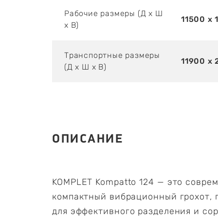
Рабочие размеры (Д х Ш
11500 х 
х В)
Транспортные размеры
11900 х 
(Д х Ш х В)
ОПИСАНИЕ
KOMPLET Kompatto 124 — это совре
компактный вибрационный грохот,
для эффективного разделения и со