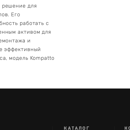
 решение для
ов. Его
бность работать с
енным активом для
демонтажа и
те эффективный
са, модель Kompatto
КАТАЛОГ
К