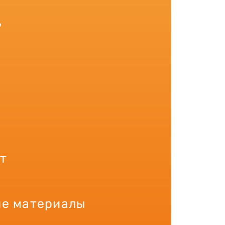
ь
т
е материалы