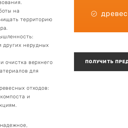
зования.
боты на
древес
очищать территорию
ра.
ышленность:
и других нерудных
ПОЛУЧИТЬ ПРЕ
и очистка верхнего
материалов для
ревесных отходов:
 компоста и
кциям.
 надежное,