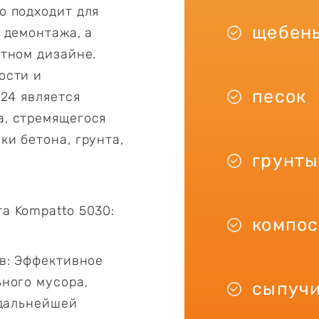
о подходит для
щебен
 демонтажа, а
фтном дизайне.
ости и
песок
124 является
а, стремящегося
и бетона, грунта,
грунты
а Kompatto 5030:
компос
ов: Эффективное
ного мусора,
сыпучи
 дальнейшей