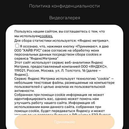
Политика конфиденциальности
Видеогалерея
Контакты
Пользуясь нашим сайтом, вы соглашаетесь с тем, что
мы используем
cookies.
Для сбора статистики используется: «Яндекс метрика».
Я осознаю, что, нажимая кнопку «Принимаю», я даю
ООО "ХАЙВ РУС" свое согласие на обработку моих
КОНТАКТНАЯ ИНФОРМАЦИЯ
персональных данных посредством сбора cookies и
сервиса "ЯндексМетрика"
+7 (495) 925-13-47
Этот сайт использует сервис веб-аналитики Яндекс
Метрика, предоставляемый компанией ООО «ЯНДЕКС»,
119021, Россия, Москва, ул. Л. Толстого, 16 (далее —
info@hive-rus.ru
Яндекс).
Сервис Яндекс Метрика использует технологию “cookie” —
небольшие текстовые файлы, размещаемые на компьютере
108814 г. Москва, Калужское ш., 24-й км, д.1, стр. 1
пользователей с целью анализа их пользовательской
активности.
Собранная при помощи cookie информация не может
идентифицировать вас, однако может помочь нам
улучшить работу нашего сайта. Информация об
Сайт разработан в
использовании вами данного сайта, собранная при
помощи cookie, будет передаваться Яндексу и может
храниться на серверах Яндекса в РФ и/или в ЕЭЗ.Яндекс
будет обрабатывать эту информацию в интересах
Принимаю
владельца сайта, в частности, для оценки использования
вами сайта, составления отчетов об активности на