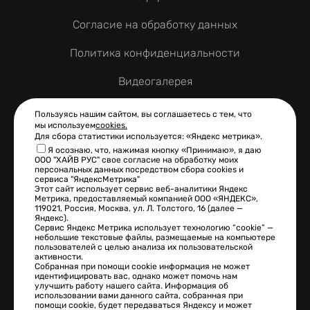
Согласие на обработку данных
Политика конфиденциальности
Видеогалерея
Контакты
Пользуясь нашим сайтом, вы соглашаетесь с тем, что
мы используем
cookies.
Для сбора статистики используется: «Яндекс метрика».
Я осознаю, что, нажимая кнопку «Принимаю», я даю
ООО "ХАЙВ РУС" свое согласие на обработку моих
КОНТАКТНАЯ ИНФОРМАЦИЯ
персональных данных посредством сбора cookies и
сервиса "ЯндексМетрика"
+7 (495) 925-13-47
Этот сайт использует сервис веб-аналитики Яндекс
Метрика, предоставляемый компанией ООО «ЯНДЕКС»,
119021, Россия, Москва, ул. Л. Толстого, 16 (далее —
info@hive-rus.ru
Яндекс).
Сервис Яндекс Метрика использует технологию “cookie” —
небольшие текстовые файлы, размещаемые на компьютере
108814 г. Москва, Калужское ш., 24-й км, д.1, стр. 1
пользователей с целью анализа их пользовательской
активности.
Собранная при помощи cookie информация не может
идентифицировать вас, однако может помочь нам
улучшить работу нашего сайта. Информация об
Сайт разработан в
использовании вами данного сайта, собранная при
помощи cookie, будет передаваться Яндексу и может