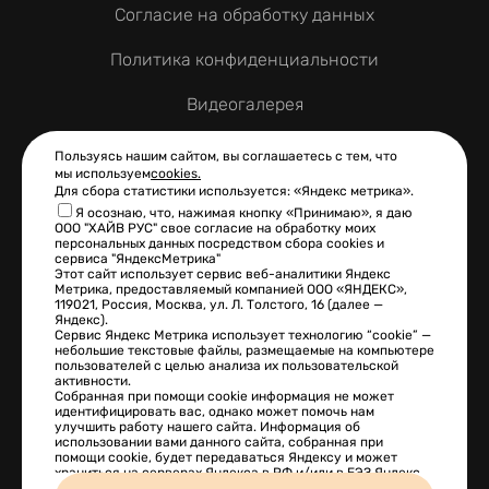
Согласие на обработку данных
Политика конфиденциальности
Видеогалерея
Контакты
Пользуясь нашим сайтом, вы соглашаетесь с тем, что
мы используем
cookies.
Для сбора статистики используется: «Яндекс метрика».
Я осознаю, что, нажимая кнопку «Принимаю», я даю
ООО "ХАЙВ РУС" свое согласие на обработку моих
КОНТАКТНАЯ ИНФОРМАЦИЯ
персональных данных посредством сбора cookies и
сервиса "ЯндексМетрика"
+7 (495) 925-13-47
Этот сайт использует сервис веб-аналитики Яндекс
Метрика, предоставляемый компанией ООО «ЯНДЕКС»,
119021, Россия, Москва, ул. Л. Толстого, 16 (далее —
info@hive-rus.ru
Яндекс).
Сервис Яндекс Метрика использует технологию “cookie” —
небольшие текстовые файлы, размещаемые на компьютере
108814 г. Москва, Калужское ш., 24-й км, д.1, стр. 1
пользователей с целью анализа их пользовательской
активности.
Собранная при помощи cookie информация не может
идентифицировать вас, однако может помочь нам
улучшить работу нашего сайта. Информация об
Сайт разработан в
использовании вами данного сайта, собранная при
помощи cookie, будет передаваться Яндексу и может
храниться на серверах Яндекса в РФ и/или в ЕЭЗ.Яндекс
будет обрабатывать эту информацию в интересах