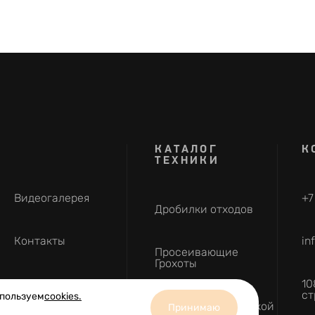
КАТАЛОГ
К
ТЕХНИКИ
Видеогалерея
+7
Дробилки отходов
Контакты
in
Просеивающие
Грохоты
10
ст
спользуем
cookies.
Техника с наработкой
Принимаю