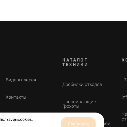
КАТАЛОГ
К
ТЕХНИКИ
Видеогалерея
+7
Дробилки отходов
Контакты
in
Просеивающие
Грохоты
10
ст
спользуем
cookies.
Техника с наработкой
Принимаю