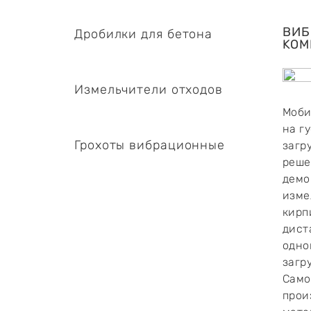
ВИБ
Дробилки для бетона
KOM
Измельчители отходов
Моби
на г
Грохоты вибрационные
загр
реше
демо
изме
кирп
дист
одно
загр
Само
прои