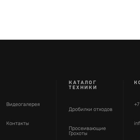
КАТАЛОГ
К
ТЕХНИКИ
Видеогалерея
+7
Дробилки отходов
Контакты
in
Просеивающие
Грохоты