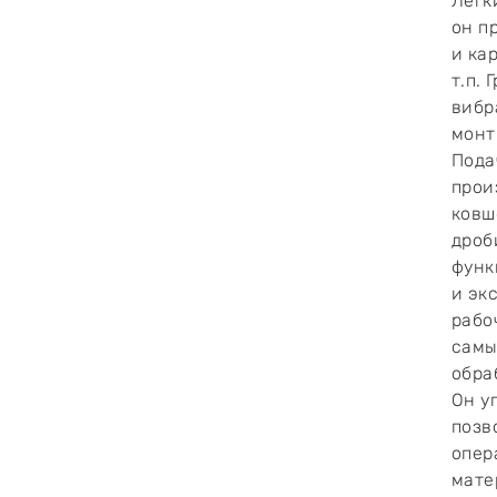
Лёгк
он п
и ка
т.п.
вибр
монт
Пода
прои
ковш
дроб
функ
и эк
рабо
самы
обра
Он у
позв
опер
мате