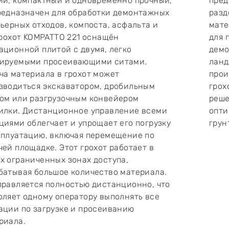
ий, компактный и одновременно прочный,
пред
редназначен для обработки демонтажных
разд
рьерных отходов, компоста, асфальта и
мате
 Грохот KOMPATTO 221 оснащён
для 
ационной плитой с двумя, легко
демо
ируемыми просеивающими ситами.
ланд
ча материала в грохот может
прои
зводиться экскаватором, дробильным
грох
ом или разгрузочным конвейером
реше
илки. Дистанционное управление всеми
опти
циями облегчает и упрощает его погрузку
грун
сплуатацию, включая перемещение по
чей площадке. Этот грохот работает в
х ограниченных зонах доступа,
батывая большое количество материала.
правляется полностью дистанционно, что
оляет одному оператору выполнять все
ации по загрузке и просеиванию
риала.