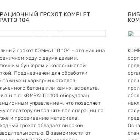
РАЦИОННЫЙ ГРОХОТ KOMPLET
ВИБ
PATTO 104
KOM
льный грохот KOMPATTO 104 - это машина
KOMP
усеничном ходу с двумя деками,
сорт
узочным бункером и колосниковой
пред
ткой. Предназначен для обработки
орга
нтажных и карьерных отходов,
проч
льченного бетона или камня, асфальта,
прои
ича и т.п. KOMPATTO 104 оборудован
обсл
анционным управлением, что позволяет
накл
му оператору выполнять все операции по
полу
узке и просеиванию материала.
пред
ходный грохот обладает высокой
Осна
зводительностью. В зависимости от
стан