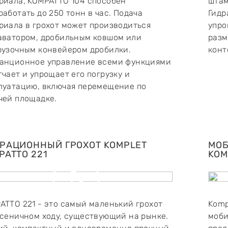
риала, KOMPATTO 104 способен
штам
работать до 250 тонн в час. Подача
Гидр
риала в грохот может производиться
упро
аватором, дробильным ковшом или
разм
рузочным конвейером дробилки.
конт
анционное управление всеми функциями
гчает и упрощает его погрузку и
луатацию, включая перемещение по
чей площадке.
РАЦИОННЫЙ ГРОХОТ KOMPLET
МОБ
PATTO 221
KOM
ATTO 221 - это самый маленький грохот
Komp
усеничном ходу, существующий на рынке.
моби