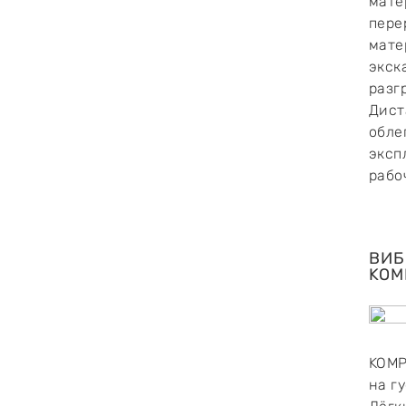
мате
пере
мате
экск
разг
Дист
обле
эксп
рабо
ВИБ
KOM
KOMP
на г